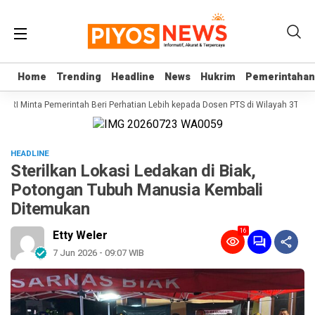
Home
Home
Trending
Trending
Headline
Headline
News
News
Hukrim
Hukrim
Pemerintahan
Pemerintahan
D RI Minta Pemerintah Beri Perhatian Lebih kepada Dosen PTS di Wilayah 3T
S
HEADLINE
Sterilkan Lokasi Ledakan di Biak,
Potongan Tubuh Manusia Kembali
Ditemukan
16
Etty Weler
7 Jun 2026 - 09:07 WIB