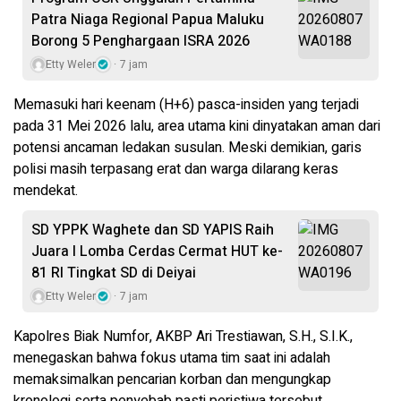
Patra Niaga Regional Papua Maluku
Borong 5 Penghargaan ISRA 2026
Etty Weler
7 jam
Memasuki hari keenam (H+6) pasca-insiden yang terjadi
pada 31 Mei 2026 lalu, area utama kini dinyatakan aman dari
potensi ancaman ledakan susulan. Meski demikian, garis
polisi masih terpasang erat dan warga dilarang keras
mendekat.
SD YPPK Waghete dan SD YAPIS Raih
Juara I Lomba Cerdas Cermat HUT ke-
81 RI Tingkat SD di Deiyai
Etty Weler
7 jam
​Kapolres Biak Numfor, AKBP Ari Trestiawan, S.H., S.I.K.,
menegaskan bahwa fokus utama tim saat ini adalah
memaksimalkan pencarian korban dan mengungkap