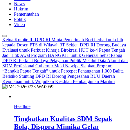
News
Hukrim
Pemerintahan
Politik
Video
Ketua Komite III DPD RI Minta Pemerintah Beri Perhatian Lebih
kepada Dosen PTS di Wilayah 3T
Sekjen DPD RI Dorong Budaya
Evaluasi untuk Perkuat Kinerja Birokrasi
HUT ke-4 Papua Tengah
Jadi Titik Awal Program BANGKIT untuk Generasi Sehat Papua
DPD RI Perkuat Budaya Pelayanan Publik Melalui Data Akurat dan
SDM Profesional
Gubernur Meki Nawipa Siapkan Program
“Bangkit Papua Tengah” untuk Percepat Penanganan 1.000 Balita
Berisiko Stunting
DPD RI Dorong Pengesahan RUU Daerah
Kepulauan untuk Wujudkan Keadilan Pembangunan Maritim
Headline
Tingkatkan Kualitas SDM Sepak
Bola, Dispora Mimika Gelar