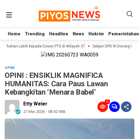
Home
Home
Trending
Trending
Headline
Headline
News
News
Hukrim
Hukrim
Pemerintahan
Pemerintahan
erhatian Lebih kepada Dosen PTS di Wilayah 3T
Sekjen DPD RI Dorong Budaya Ev
OPINI
OPINI : ENSIKLIK MAGNIFICA
HUMANITAS: Cara Paus Lawan
Kebangkitan ‘Menara Babel’
16
Etty Weler
27 Mei 2026 - 08:42 WIB