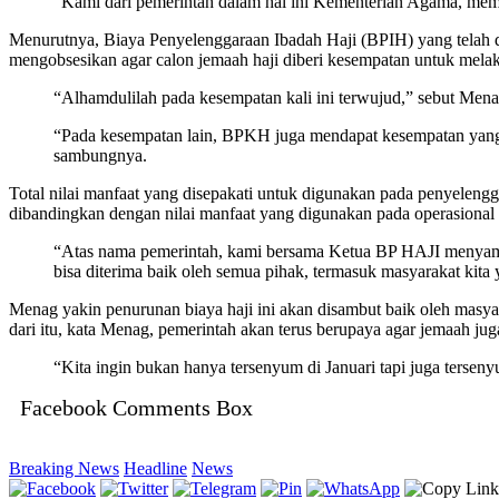
“Kami dari pemerintah dalam hal ini Kementerian Agama, memb
Menurutnya, Biaya Penyelenggaraan Ibadah Haji (BPIH) yang telah d
mengobsesikan agar calon jemaah haji diberi kesempatan untuk melak
“Alhamdulilah pada kesempatan kali ini terwujud,” sebut Mena
“Pada kesempatan lain, BPKH juga mendapat kesempatan yang ba
sambungnya.
Total nilai manfaat yang disepakati untuk digunakan pada penyeleng
dibandingkan dengan nilai manfaat yang digunakan pada operasional 
“Atas nama pemerintah, kami bersama Ketua BP HAJI menyampa
bisa diterima baik oleh semua pihak, termasuk masyarakat kita
Menag yakin penurunan biaya haji ini akan disambut baik oleh masya
dari itu, kata Menag, pemerintah akan terus berupaya agar jemaah ju
“Kita ingin bukan hanya tersenyum di Januari tapi juga tersen
Facebook Comments Box
Breaking News
Headline
News