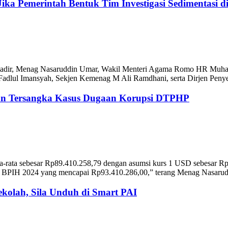
ka Pemerintah Bentuk Tim Investigasi Sedimentasi d
Hadir, Menag Nasaruddin Umar, Wakil Menteri Agama Romo HR Muhamm
lul Imansyah, Sekjen Kemenag M Ali Ramdhani, serta Dirjen Penyel
an Tersangka Kasus Dugaan Korupsi DTPHP
rata-rata sebesar Rp89.410.258,79 dengan asumsi kurs 1 USD sebesar
ta BPIH 2024 yang mencapai Rp93.410.286,00,” terang Menag Nasaruddi
ekolah, Sila Unduh di Smart PAI