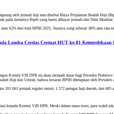
gsung oleh jemaah haji atau disebut Biaya Perjalanan Ibadah Haji (Bi
k pada turunnya Bipih yang harus dibayar jemaah dan Nilai Manfaat ya
 atau 62% dari total BPIH 2025. Sisanya yang sebesar 38% atau rata-ra
pada Lomba Cerdas Cermat HUT ke-81 Kemerdekaan 
an Komisi VIII DPR ini akan menjadi dasar bagi Presiden Prabowo 
dah Haji dan Umrah, bahwa besaran BPIH ditetapkan oleh Presiden a
atas 201.063 jemaah reguler murni, 1.572 petugas haji daerah, dan 6
i kepada Komisi VIII DPR. Meski dalam masa reses, para wakil rakya