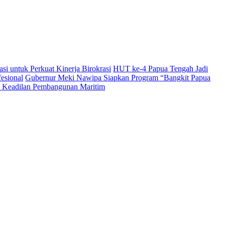
i untuk Perkuat Kinerja Birokrasi
HUT ke-4 Papua Tengah Jadi
esional
Gubernur Meki Nawipa Siapkan Program “Bangkit Papua
Keadilan Pembangunan Maritim