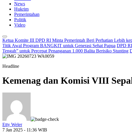
News
Hukrim
Pemerintahan
Politik
Video
Ketua Komite III DPD RI Minta Pemerintah Beri Perhatian Lebih k
Titik Awal Program BANGKIT untuk Generasi Sehat Papua
DPD RI 
Tengah” untuk Percepat Penanganan 1.000 Balita Berisiko Stunting
D
Headline
Kemenag dan Komisi VIII Sepak
Etty Weler
7 Jan 2025 - 11:36 WIB