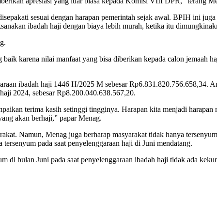
erikan apresiasi yang luar biasa kepada Komisi VIII DPR,” terang M
isepakati sesuai dengan harapan pemerintah sejak awal. BPIH ini ju
sanakan ibadah haji dengan biaya lebih murah, ketika itu dimungkinak
g.
ik karena nilai manfaat yang bisa diberikan kepada calon jemaah haji 
garaan ibadah haji 1446 H/2025 M sebesar Rp6.831.820.756.658,34. Ang
haji 2024, sebesar Rp8.200.040.638.567,20.
ikan terima kasih setinggi tingginya. Harapan kita menjadi harapan 
 yang akan berhaji,” papar Menag.
rakat. Namun, Menag juga berharap masyarakat tidak hanya tersenyum p
ga tersenyum pada saat penyelenggaraan haji di Juni mendatang.
yum di bulan Juni pada saat penyelenggaraan ibadah haji tidak ada kek