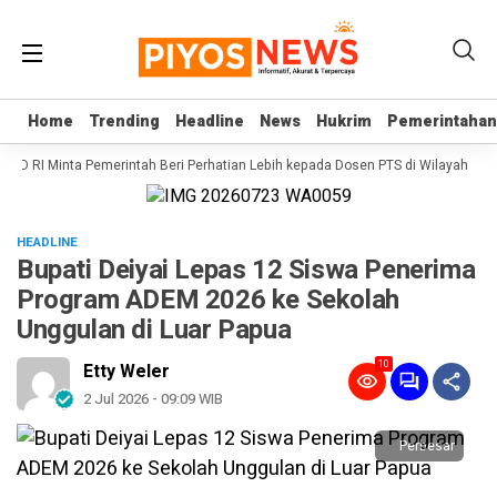
Home
Home
Trending
Trending
Headline
Headline
News
News
Hukrim
Hukrim
Pemerintahan
Pemerintahan
 DPD RI Minta Pemerintah Beri Perhatian Lebih kepada Dosen PTS di Wilayah 3T
HEADLINE
Bupati Deiyai Lepas 12 Siswa Penerima
Program ADEM 2026 ke Sekolah
Unggulan di Luar Papua
10
Etty Weler
2 Jul 2026 - 09:09 WIB
Perbesar