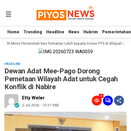
Home
Home
Trending
Trending
Headline
Headline
News
News
Hukrim
Hukrim
Pemerintahan
Pemerintahan
PD RI Minta Pemerintah Beri Perhatian Lebih kepada Dosen PTS di Wilayah 3T
S
HEADLINE
Dewan Adat Mee-Pago Dorong
Pemetaan Wilayah Adat untuk Cegah
Konflik di Nabire
28
Etty Weler
2 Jul 2026 - 10:31 WIB