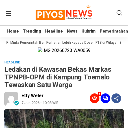
Home
Home
Trending
Trending
Headline
Headline
News
News
Hukrim
Hukrim
Pemerintahan
Pemerintahan
PD RI Minta Pemerintah Beri Perhatian Lebih kepada Dosen PTS di Wilayah 3T
HEADLINE
Ledakan di Kawasan Bekas Markas
TPNPB-OPM di Kampung Toemalo
Tewaskan Satu Warga
8
Etty Weler
7 Jun 2026 - 10:08 WIB