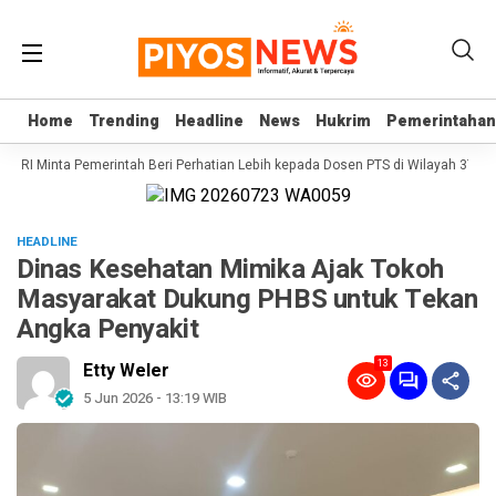
Home
Home
Trending
Trending
Headline
Headline
News
News
Hukrim
Hukrim
Pemerintahan
Pemerintahan
PD RI Minta Pemerintah Beri Perhatian Lebih kepada Dosen PTS di Wilayah 3T
HEADLINE
Dinas Kesehatan Mimika Ajak Tokoh
Masyarakat Dukung PHBS untuk Tekan
Angka Penyakit
13
Etty Weler
5 Jun 2026 - 13:19 WIB