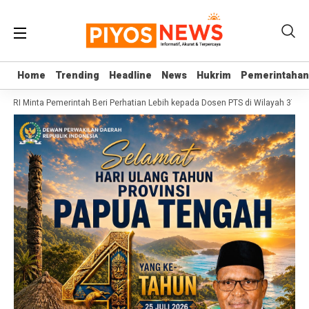
Home
Home
Trending
Trending
Headline
Headline
News
News
Hukrim
Hukrim
Pemerintahan
Pemerintahan
D RI Minta Pemerintah Beri Perhatian Lebih kepada Dosen PTS di Wilayah 3T
S