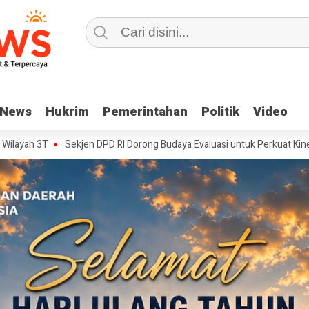
News
News
Hukrim
Hukrim
Pemerintahan
Pemerintahan
Politik
Politik
Video
Video
Sekjen DPD RI Dorong Budaya Evaluasi untuk Perkuat Kinerja Birokrasi