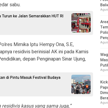
edar sabu.
Bal
Agust
 Turun ke Jalan Semarakkan HUT RI
Area
Tem
Poli
Pen
Agust
olres Mimika Iptu Hempy Ona, S.E,
nya residivis berinisial AK ini pada Kamis
Wag
endidikan, depan Penginapan Sinar Ujung,
Mas
Puti
Agust
n di Pintu Masuk Festival Budaya
Kick
Pap
Dimu
Ber
Agust
 residivis kasus yang sama juga,”