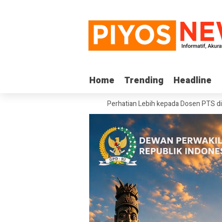
Home
Home
Trending
Trending
Headline
Headline
Minta Pemerintah Beri Perhatian Lebih kepada Dosen PTS di Wilayah 3T