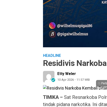
HEADLINE
Residivis Narkob
Etty Weler
10 Apr 2026 - 11:57 WIB
Per
TIMIKA –
Sat Resnarkoba Polr
tindak pidana narkotika. Ini di