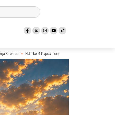
HUT ke-4 Papua Tengah Jadi Titik Awal Program BANGKIT untuk Gene