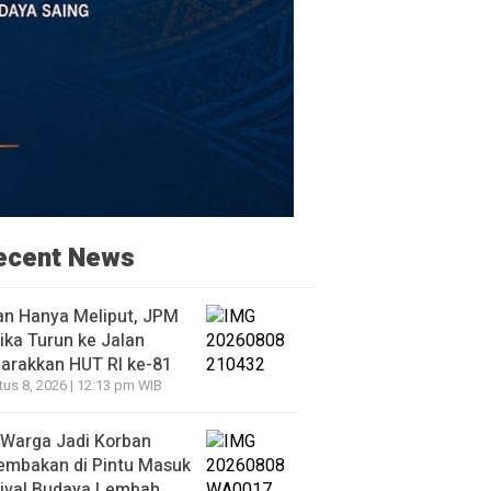
ecent News
an Hanya Meliput, JPM
ka Turun ke Jalan
arakkan HUT RI ke-81
us 8, 2026 | 12:13 pm WIB
 Warga Jadi Korban
embakan di Pintu Masuk
tival Budaya Lembah