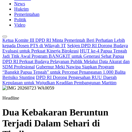
News
Hukrim
Pemerintahan
Politik
Video
Ketua Komite III DPD RI Minta Pemerintah Beri Perhatian Lebih
kepada Dosen PTS di Wilayah 3T
Sekjen DPD RI Dorong Budaya
Evaluasi untuk Perkuat Kinerja Birokrasi
HUT ke-4 Papua Tengah
Jadi Titik Awal Program BANGKIT untuk Generasi Sehat Papua
DPD RI Perkuat Budaya Pelayanan Publik Melalui Data Akurat dan
SDM Profesional
Gubernur Meki Nawipa Siapkan Program
“Bangkit Papua Tengah” untuk Percepat Penanganan 1.000 Balita
Berisiko Stunting
DPD RI Dorong Pengesahan RUU Daerah
Kepulauan untuk Wujudkan Keadilan Pembangunan Maritim
Headline
Dua Kebakaran Beruntun
Terjadi Dalam Sehari di