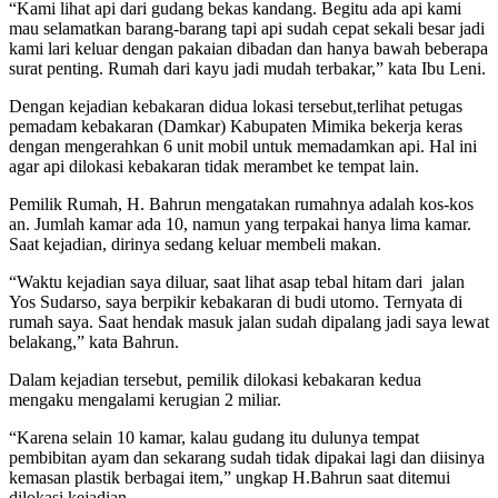
“Kami lihat api dari gudang bekas kandang. Begitu ada api kami
mau selamatkan barang-barang tapi api sudah cepat sekali besar jadi
kami lari keluar dengan pakaian dibadan dan hanya bawah beberapa
surat penting. Rumah dari kayu jadi mudah terbakar,” kata Ibu Leni.
Dengan kejadian kebakaran didua lokasi tersebut,terlihat petugas
pemadam kebakaran (Damkar) Kabupaten Mimika bekerja keras
dengan mengerahkan 6 unit mobil untuk memadamkan api. Hal ini
agar api dilokasi kebakaran tidak merambet ke tempat lain.
Pemilik Rumah, H. Bahrun mengatakan rumahnya adalah kos-kos
an. Jumlah kamar ada 10, namun yang terpakai hanya lima kamar.
Saat kejadian, dirinya sedang keluar membeli makan.
“Waktu kejadian saya diluar, saat lihat asap tebal hitam dari jalan
Yos Sudarso, saya berpikir kebakaran di budi utomo. Ternyata di
rumah saya. Saat hendak masuk jalan sudah dipalang jadi saya lewat
belakang,” kata Bahrun.
Dalam kejadian tersebut, pemilik dilokasi kebakaran kedua
mengaku mengalami kerugian 2 miliar.
“Karena selain 10 kamar, kalau gudang itu dulunya tempat
pembibitan ayam dan sekarang sudah tidak dipakai lagi dan diisinya
kemasan plastik berbagai item,” ungkap H.Bahrun saat ditemui
dilokasi kejadian.