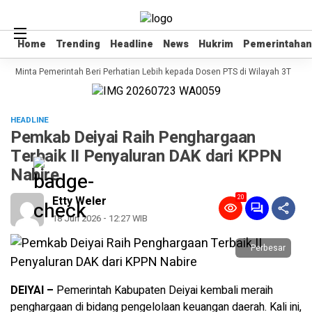
Home
Home
Trending
Trending
Headline
Headline
News
News
Hukrim
Hukrim
Pemerintahan
Pemerintahan
 RI Minta Pemerintah Beri Perhatian Lebih kepada Dosen PTS di Wilayah 3T
Se
HEADLINE
Pemkab Deiyai Raih Penghargaan
Terbaik II Penyaluran DAK dari KPPN
Nabire
20
Etty Weler
18 Jun 2026 - 12:27 WIB
Perbesar
DEIYAI –
Pemerintah Kabupaten Deiyai kembali meraih
penghargaan di bidang pengelolaan keuangan daerah. Kali ini,