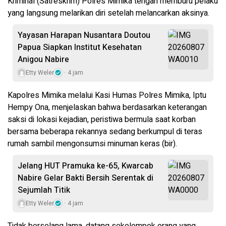
Kriminal (Satreskrim) Polres Mimika tengah memburu pelaku
yang langsung melarikan diri setelah melancarkan aksinya.
Yayasan Harapan Nusantara Doutou
Papua Siapkan Institut Kesehatan
Anigou Nabire
Etty Weler
4 jam
Kapolres Mimika melalui Kasi Humas Polres Mimika, Iptu
Hempy Ona, menjelaskan bahwa berdasarkan keterangan
saksi di lokasi kejadian, peristiwa bermula saat korban
bersama beberapa rekannya sedang berkumpul di teras
rumah sambil mengonsumsi minuman keras (bir).
Jelang HUT Pramuka ke-65, Kwarcab
Nabire Gelar Bakti Bersih Serentak di
Sejumlah Titik
Etty Weler
4 jam
Tidak berselang lama, datang sekelompok orang yang