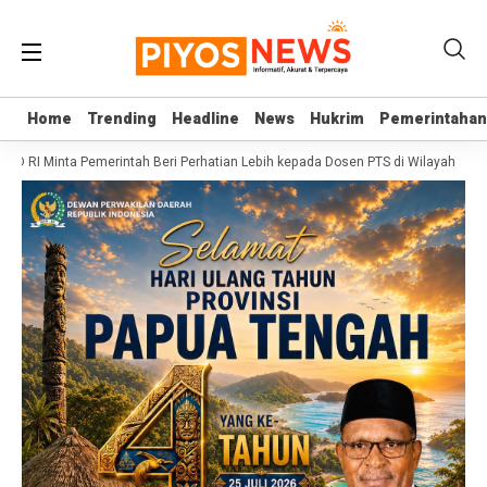
Home
Home
Trending
Trending
Headline
Headline
News
News
Hukrim
Hukrim
Pemerintahan
Pemerintahan
DPD RI Minta Pemerintah Beri Perhatian Lebih kepada Dosen PTS di Wilayah 3T