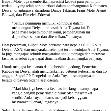
Bupati Mote juga memberikan apresiasi kepada para pemimpin
terdahulu yang telah berkontribusi dalam pembangunan Kabupaten
Deiyai, di antaranya almarhum Dance Takimai, Frans Mote, Ateng
Edowai, dan Elimelek Edowai.
“Semua pemimpin memiliki kontribusi dalam
membangun Deiyai, termasuk Aula Tuyana ini. Dan
pada masa kepemimpinan kami, pembangunan ini
dapat diselesaikan dan diresmikan,” katanya.
Usai peresmian, Bupati Mote bersama para kepala OPD, KNPI
Deiyai, ASN, dan masyarakat setempat turut meninjau Aula Tuyana.
Ia juga mengajak seluruh masyarakat untuk menjaga dan merawat
fasilitas tersebut agar dapat dimanfaatkan dalam jangka panjang.
Untuk menjaga keamanan dan kebersihan gedung, Pemerintah
Kabupaten Deiyai telah menugaskan 20 petugas kebersihan dan 15
anggota Satpol PP. Pengelolaan Aula Tuyana selanjutnya akan
berada di bawah bidang aset daerah.
“Mari kita jaga bersama fasilitas ini. Jangan sampai apa
yang dibangun pemerintah dirusak oleh masyarakat
sendiri. Aula Tuyana harus menjadi kebanggaan
masyarakat Deiyai,” tegasnya.
Selain Aula Tuyana, Pemerintah Kabupaten Deiyai juga berencana