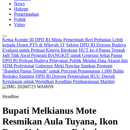
News
Hukrim
Pemerintahan
Politik
Video
Ketua Komite III DPD RI Minta Pemerintah Beri Perhatian Lebih
kepada Dosen PTS di Wilayah 3T
Sekjen DPD RI Dorong Budaya
Evaluasi untuk Perkuat Kinerja Birokrasi
HUT ke-4 Papua Tengah
Jadi Titik Awal Program BANGKIT untuk Generasi Sehat Papua
DPD RI Perkuat Budaya Pelayanan Publik Melalui Data Akurat dan
SDM Profesional
Gubernur Meki Nawipa Siapkan Program
“Bangkit Papua Tengah” untuk Percepat Penanganan 1.000 Balita
Berisiko Stunting
DPD RI Dorong Pengesahan RUU Daerah
Kepulauan untuk Wujudkan Keadilan Pembangunan Maritim
Headline
Bupati Melkianus Mote
Resmikan Aula Tuyana, Ikon