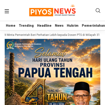
Home
Home
Trending
Trending
Headline
Headline
News
News
Hukrim
Hukrim
Pemerintahan
Pemerintahan
I Minta Pemerintah Beri Perhatian Lebih kepada Dosen PTS di Wilayah 3T
Sekj