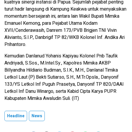
kuatnya sinergi instansi di Papua. Sejumlah pejabat penting
turut hadir langsung di Kampung Keakwa untuk menyaksikan
momentum bersejarah ini, antara lain Wakil Bupati Mimika
Emanuel Kemong, para Pejabat Utama Kodam
XVII/Cenderawasih, Danrem 173/PVB Brigjen TNI Vivin
Alivianto, S.I.P., Danbrigif TP 82/WKB Kolonel Inf. Andika Ari
Prihantoro.
Kemudian Danlanud Yohanis Kapiyau Kolonel Pnb Taufik
Andriyadi, S.Sos., M.Intel.Sy., Kapolres Mimika AKBP
Billyandha Hildiario Budiman, S.I.K., M.H., Danlanal Timika
Letkol Laut (P) Bekti Sutiarso, S.H., M.Tr.Opsla., Danyonif
133/YS Letkol Inf Puguh Prasetya, Danyonif TP 820/DAAI
Letkol Inf Danu Winargo, serta Kabid Cipta Karya PUPR
Kabupaten Mimika Awaludin Suli. (IT)
Headline
News