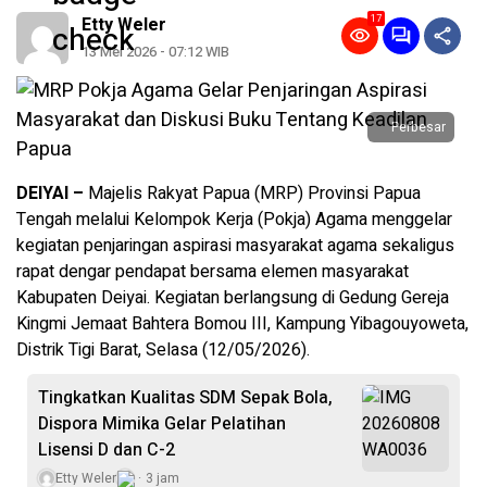
17
Etty Weler
13 Mei 2026 - 07:12 WIB
Perbesar
DEIYAI –
Majelis Rakyat Papua (MRP) Provinsi Papua
Tengah melalui Kelompok Kerja (Pokja) Agama menggelar
kegiatan penjaringan aspirasi masyarakat agama sekaligus
rapat dengar pendapat bersama elemen masyarakat
Kabupaten Deiyai. Kegiatan berlangsung di Gedung Gereja
Kingmi Jemaat Bahtera Bomou III, Kampung Yibagouyoweta,
Distrik Tigi Barat, Selasa (12/05/2026).
Tingkatkan Kualitas SDM Sepak Bola,
Dispora Mimika Gelar Pelatihan
Lisensi D dan C-2
Etty Weler
3 jam