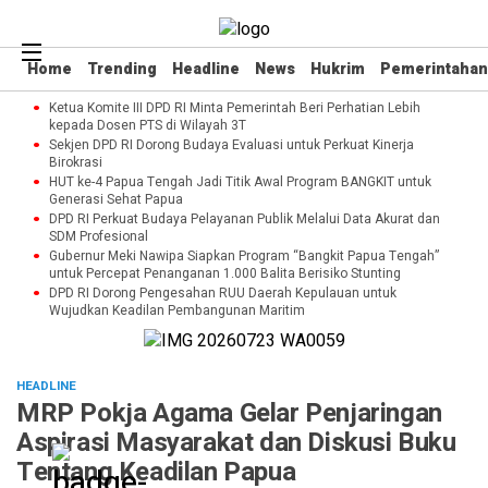
Home
Trending
Headline
News
Hukrim
Pemerintahan
Ketua Komite III DPD RI Minta Pemerintah Beri Perhatian Lebih
kepada Dosen PTS di Wilayah 3T
Sekjen DPD RI Dorong Budaya Evaluasi untuk Perkuat Kinerja
Birokrasi
HUT ke-4 Papua Tengah Jadi Titik Awal Program BANGKIT untuk
Generasi Sehat Papua
DPD RI Perkuat Budaya Pelayanan Publik Melalui Data Akurat dan
SDM Profesional
Gubernur Meki Nawipa Siapkan Program “Bangkit Papua Tengah”
untuk Percepat Penanganan 1.000 Balita Berisiko Stunting
DPD RI Dorong Pengesahan RUU Daerah Kepulauan untuk
Wujudkan Keadilan Pembangunan Maritim
HEADLINE
MRP Pokja Agama Gelar Penjaringan
Aspirasi Masyarakat dan Diskusi Buku
Tentang Keadilan Papua