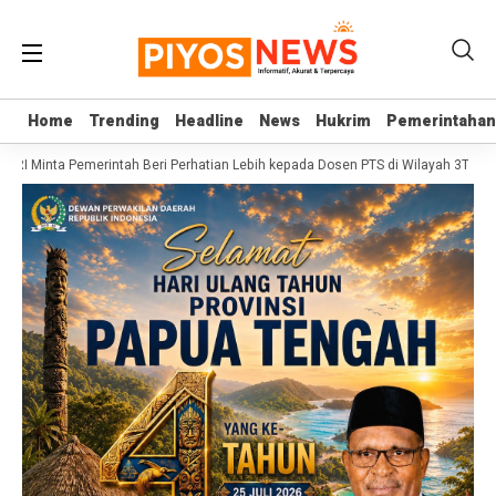
Home
Home
Trending
Trending
Headline
Headline
News
News
Hukrim
Hukrim
Pemerintahan
Pemerintahan
 RI Minta Pemerintah Beri Perhatian Lebih kepada Dosen PTS di Wilayah 3T
Se