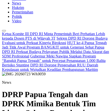
News
Hukrim
Pemerintahan
Politik
Video
Ketua Komite III DPD RI Minta Pemerintah Beri Perhatian Lebih
kepada Dosen PTS di Wilayah 3T
Sekjen DPD RI Dorong Budaya
Evaluasi untuk Perkuat Kinerja Birokrasi
HUT ke-4 Papua Tengah
Jadi Titik Awal Program BANGKIT untuk Generasi Sehat Papua
DPD RI Perkuat Budaya Pelayanan Publik Melalui Data Akurat dan
SDM Profesional
Gubernur Meki Nawipa Siapkan Program
“Bangkit Papua Tengah” untuk Percepat Penanganan 1.000 Balita
Berisiko Stunting
DPD RI Dorong Pengesahan RUU Daerah
Kepulauan untuk Wujudkan Keadilan Pembangunan Maritim
News
DPRP Papua Tengah dan
DPRK Mimika Bentuk Tim