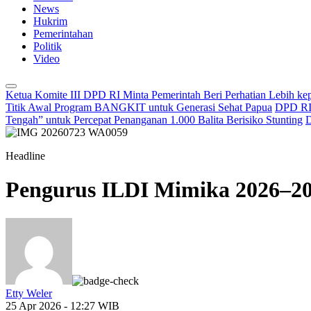
News
Hukrim
Pemerintahan
Politik
Video
Ketua Komite III DPD RI Minta Pemerintah Beri Perhatian Lebih k
Titik Awal Program BANGKIT untuk Generasi Sehat Papua
DPD RI 
Tengah” untuk Percepat Penanganan 1.000 Balita Berisiko Stunting
D
Headline
Pengurus ILDI Mimika 2026–20
Etty Weler
25 Apr 2026 - 12:27 WIB