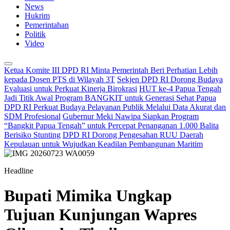
News
Hukrim
Pemerintahan
Politik
Video
Ketua Komite III DPD RI Minta Pemerintah Beri Perhatian Lebih
kepada Dosen PTS di Wilayah 3T
Sekjen DPD RI Dorong Budaya
Evaluasi untuk Perkuat Kinerja Birokrasi
HUT ke-4 Papua Tengah
Jadi Titik Awal Program BANGKIT untuk Generasi Sehat Papua
DPD RI Perkuat Budaya Pelayanan Publik Melalui Data Akurat dan
SDM Profesional
Gubernur Meki Nawipa Siapkan Program
“Bangkit Papua Tengah” untuk Percepat Penanganan 1.000 Balita
Berisiko Stunting
DPD RI Dorong Pengesahan RUU Daerah
Kepulauan untuk Wujudkan Keadilan Pembangunan Maritim
Headline
Bupati Mimika Ungkap
Tujuan Kunjungan Wapres