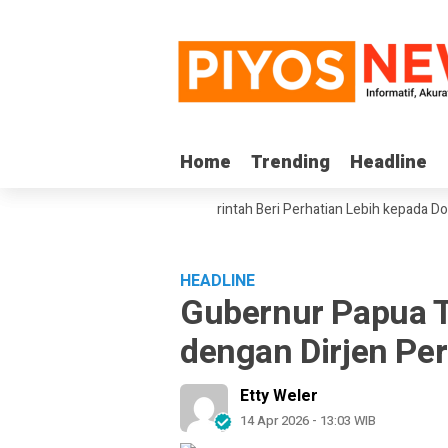
Home
Home
Trending
Trending
Headline
Headline
 Komite III DPD RI Minta Pemerintah Beri Perhatian Lebih kepada Dosen 
HEADLINE
Gubernur Papua T
dengan Dirjen P
Etty Weler
14 Apr 2026 - 13:03 WIB