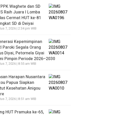
YPPK Waghete dan SD
S Raih Juara I Lomba
das Cermat HUT ke-81
ingkat SD di Deiyai
us 7, 2026 | 2:34 pm WIB
enerasi Kepemimpinan
 Paroki Segala Orang
s Diyai, Petornela Giyai
mi Pimpin Periode 2026–2030
us 7, 2026 | 8:55 am WIB
asan Harapan Nusantara
tou Papua Siapkan
itut Kesehatan Anigou
re
us 7, 2026 | 8:51 am WIB
ang HUT Pramuka ke-65,