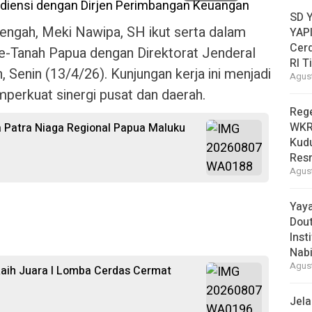
SD 
ngah, Meki Nawipa, SH ikut serta dalam
YAPI
Cer
se-Tanah Papua dengan Direktorat Jenderal
RI T
 Senin (13/4/26). Kunjungan kerja ini menjadi
Agust
rkuat sinergi pusat dan daerah.
Reg
WKRI
 Patra Niaga Regional Papua Maluku
Kudu
Res
Agust
Yay
Dou
Inst
Nabi
Agust
aih Juara I Lomba Cerdas Cermat
Jel