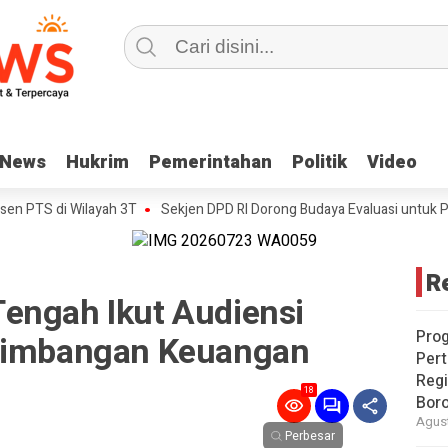
News
News
Hukrim
Hukrim
Pemerintahan
Pemerintahan
Politik
Politik
Video
Video
PTS di Wilayah 3T
Sekjen DPD RI Dorong Budaya Evaluasi untuk Perkuat
R
engah Ikut Audiensi
Pro
erimbangan Keuangan
Pert
Reg
18
Bor
Agust
Perbesar