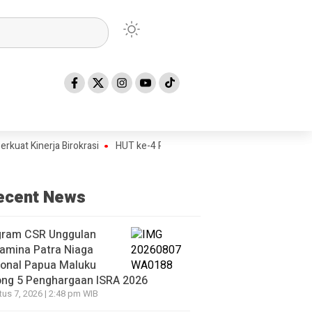
 Kinerja Birokrasi
HUT ke-4 Papua Tengah Jadi Titik Awal Program 
ecent News
gram CSR Unggulan
amina Patra Niaga
ional Papua Maluku
ong 5 Penghargaan ISRA 2026
us 7, 2026 | 2:48 pm WIB