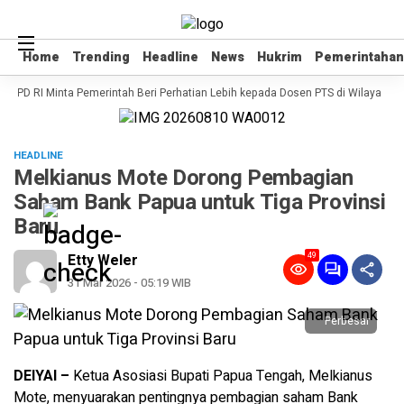
Home
Home
Trending
Trending
Headline
Headline
News
News
Hukrim
Hukrim
Pemerintahan
Pemerintahan
I DPD RI Minta Pemerintah Beri Perhatian Lebih kepada Dosen PTS di Wilayah 3T
HEADLINE
Melkianus Mote Dorong Pembagian
Saham Bank Papua untuk Tiga Provinsi
Baru
49
Etty Weler
31 Mar 2026 - 05:19 WIB
Perbesar
DEIYAI –
Ketua Asosiasi Bupati Papua Tengah, Melkianus
Mote, menyuarakan pentingnya pembagian saham Bank