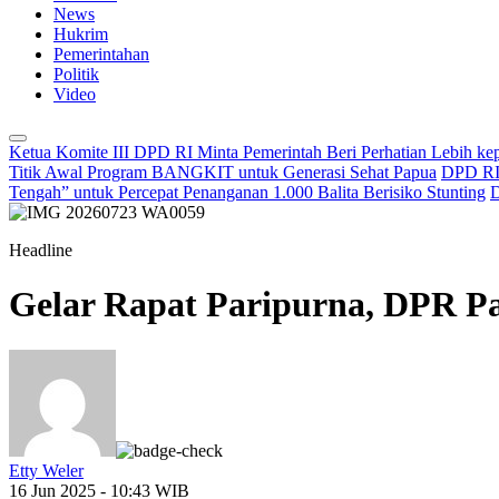
News
Hukrim
Pemerintahan
Politik
Video
Ketua Komite III DPD RI Minta Pemerintah Beri Perhatian Lebih k
Titik Awal Program BANGKIT untuk Generasi Sehat Papua
DPD RI 
Tengah” untuk Percepat Penanganan 1.000 Balita Berisiko Stunting
D
Headline
Gelar Rapat Paripurna, DPR 
Etty Weler
16 Jun 2025 - 10:43 WIB