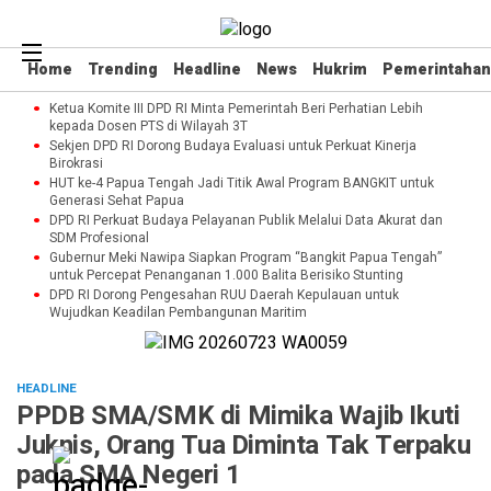
Home
Trending
Headline
News
Hukrim
Pemerintahan
Ketua Komite III DPD RI Minta Pemerintah Beri Perhatian Lebih
kepada Dosen PTS di Wilayah 3T
Sekjen DPD RI Dorong Budaya Evaluasi untuk Perkuat Kinerja
Birokrasi
HUT ke-4 Papua Tengah Jadi Titik Awal Program BANGKIT untuk
Generasi Sehat Papua
DPD RI Perkuat Budaya Pelayanan Publik Melalui Data Akurat dan
SDM Profesional
Gubernur Meki Nawipa Siapkan Program “Bangkit Papua Tengah”
untuk Percepat Penanganan 1.000 Balita Berisiko Stunting
DPD RI Dorong Pengesahan RUU Daerah Kepulauan untuk
Wujudkan Keadilan Pembangunan Maritim
HEADLINE
PPDB SMA/SMK di Mimika Wajib Ikuti
Juknis, Orang Tua Diminta Tak Terpaku
pada SMA Negeri 1