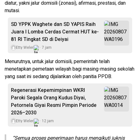
diatur, yakni jalur domisili (zonasi), afirmasi, prestasi, dan
mutasi.
SD YPPK Waghete dan SD YAPIS Raih
Juara I Lomba Cerdas Cermat HUT ke-
81 RI Tingkat SD di Deiyai
Etty Weler
7 jam
Menurutnya, untuk jalur domisili, pemerintah telah
menetapkan pemetaan wilayah bagi masing-masing sekolah
yang saat ini sedang dijalankan oleh panitia PPDB.
Regenerasi Kepemimpinan WKRI
Paroki Segala Orang Kudus Diyai,
Petornela Giyai Resmi Pimpin Periode
2026–2030
Etty Weler
12 jam
“Semua proses penerimaan harus mengikuti juknis