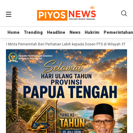
Home
Home
Trending
Trending
Headline
Headline
News
News
Hukrim
Hukrim
Pemerintahan
Pemerintahan
RI Minta Pemerintah Beri Perhatian Lebih kepada Dosen PTS di Wilayah 3T
Sekj