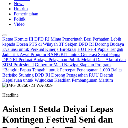
News
Hukrim
Pemerintahan
Politik
Video
Ketua Komite III DPD RI Minta Pemerintah Beri Perhatian Lebih
kepada Dosen PTS di Wilayah 3T
Sekjen DPD RI Dorong Budaya
Evaluasi untuk Perkuat Kinerja Birokrasi
HUT ke-4 Papua Tengah
Jadi Titik Awal Program BANGKIT untuk Generasi Sehat Papua
DPD RI Perkuat Budaya Pelayanan Publik Melalui Data Akurat dan
SDM Profesional
Gubernur Meki Nawipa Siapkan Program
“Bangkit Papua Tengah” untuk Percepat Penanganan 1.000 Balita
Berisiko Stunting
DPD RI Dorong Pengesahan RUU Daerah
Kepulauan untuk Wujudkan Keadilan Pembangunan Maritim
Headline
Asisten I Setda Deiyai Lepas
Kontingen Festival Seni dan