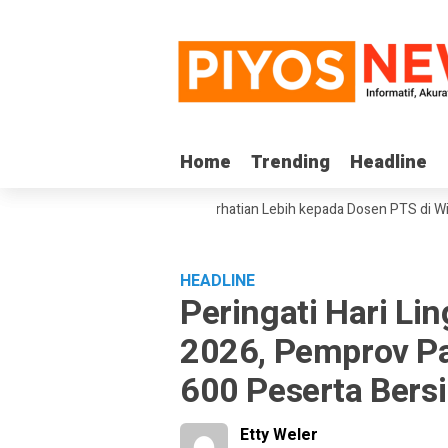
Home
Home
Trending
Trending
Headline
Headline
RI Minta Pemerintah Beri Perhatian Lebih kepada Dosen PTS di Wilayah 3
HEADLINE
Peringati Hari L
2026, Pemprov P
600 Peserta Bers
Etty Weler