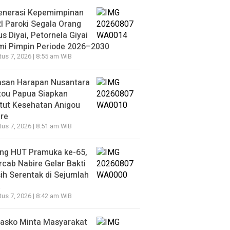
enerasi Kepemimpinan
 Paroki Segala Orang
s Diyai, Petornela Giyai
mi Pimpin Periode 2026–2030
us 7, 2026 | 8:55 am WIB
asan Harapan Nusantara
tou Papua Siapkan
itut Kesehatan Anigou
re
us 7, 2026 | 8:51 am WIB
ang HUT Pramuka ke-65,
cab Nabire Gelar Bakti
ih Serentak di Sejumlah
k
us 7, 2026 | 8:42 am WIB
asko Minta Masyarakat