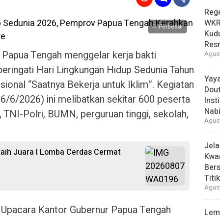
Reg
WKRI
Perbesar
Kudu
Res
 Papua Tengah menggelar kerja bakti
Agust
ringati Hari Lingkungan Hidup Sedunia Tahun
Yay
onal “Saatnya Bekerja untuk Iklim”. Kegiatan
Dou
6/6/2026) ini melibatkan sekitar 600 peserta
Inst
Nabi
, TNI-Polri, BUMN, perguruan tinggi, sekolah,
Agust
Jel
aih Juara I Lomba Cerdas Cermat
Kwar
Bers
Titi
Agust
n Upacara Kantor Gubernur Papua Tengah
Lem