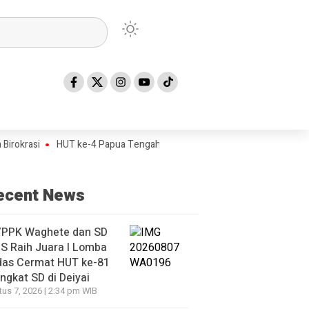
si
HUT ke-4 Papua Tengah Jadi Titik Awal Program BANGKIT untuk G
ecent News
YPPK Waghete dan SD
S Raih Juara I Lomba
das Cermat HUT ke-81
ingkat SD di Deiyai
us 7, 2026 | 2:34 pm WIB