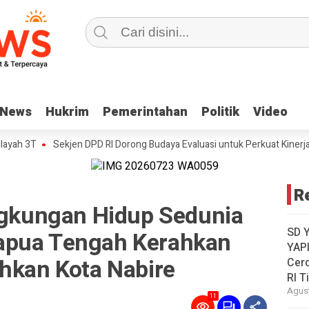
News
News
Hukrim
Hukrim
Pemerintahan
Pemerintahan
Politik
Politik
Video
Video
T
Sekjen DPD RI Dorong Budaya Evaluasi untuk Perkuat Kinerja Birokra
R
ingkungan Hidup Sedunia
SD 
apua Tengah Kerahkan
YAPI
ihkan Kota Nabire
Cer
RI T
Agust
11