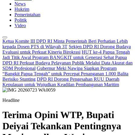
News
Hukrim
Pemerintahan
Politik
Video
Ketua Komite III DPD RI Minta Pemerintah Beri Perhatian Lebih
kepada Dosen PTS di Wilayah 3T
Sekjen DPD RI Dorong Budaya
Evaluasi untuk Perkuat Kinerja Birokrasi
HUT ke-4 Papua Tengah
Jadi Titik Awal Program BANGKIT untuk Generasi Sehat Papua
DPD RI Perkuat Budaya Pelayanan Publik Melalui Data Akurat dan
SDM Profesional
Gubernur Meki Nawipa Siapkan Program
“Bangkit Papua Tengah” untuk Percepat Penanganan 1.000 Balita
Berisiko Stunting
DPD RI Dorong Pengesahan RUU Daerah
Kepulauan untuk Wujudkan Keadilan Pembangunan Maritim
Headline
Terima Opini WTP, Bupati
Deiyai Tekankan Pentingnya