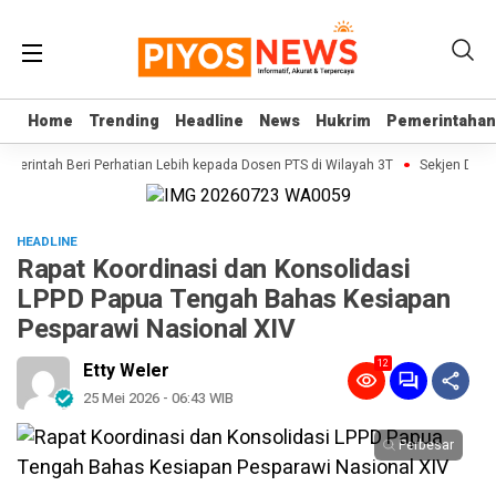
Home
Home
Trending
Trending
Headline
Headline
News
News
Hukrim
Hukrim
Pemerintahan
Pemerintahan
emerintah Beri Perhatian Lebih kepada Dosen PTS di Wilayah 3T
Sekjen DPD RI
HEADLINE
Rapat Koordinasi dan Konsolidasi
LPPD Papua Tengah Bahas Kesiapan
Pesparawi Nasional XIV
12
Etty Weler
25 Mei 2026 - 06:43 WIB
Perbesar