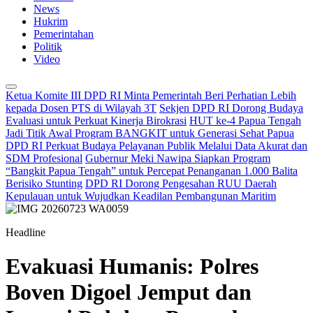
News
Hukrim
Pemerintahan
Politik
Video
Ketua Komite III DPD RI Minta Pemerintah Beri Perhatian Lebih
kepada Dosen PTS di Wilayah 3T
Sekjen DPD RI Dorong Budaya
Evaluasi untuk Perkuat Kinerja Birokrasi
HUT ke-4 Papua Tengah
Jadi Titik Awal Program BANGKIT untuk Generasi Sehat Papua
DPD RI Perkuat Budaya Pelayanan Publik Melalui Data Akurat dan
SDM Profesional
Gubernur Meki Nawipa Siapkan Program
“Bangkit Papua Tengah” untuk Percepat Penanganan 1.000 Balita
Berisiko Stunting
DPD RI Dorong Pengesahan RUU Daerah
Kepulauan untuk Wujudkan Keadilan Pembangunan Maritim
Headline
Evakuasi Humanis: Polres
Boven Digoel Jemput dan