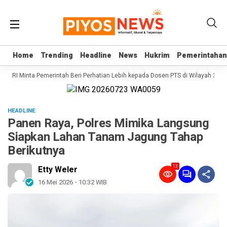
Home
Home
Trending
Trending
Headline
Headline
News
News
Hukrim
Hukrim
Pemerintahan
Pemerintahan
PD RI Minta Pemerintah Beri Perhatian Lebih kepada Dosen PTS di Wilayah 3T
HEADLINE
Panen Raya, Polres Mimika Langsung
Siapkan Lahan Tanam Jagung Tahap
Berikutnya
13
Etty Weler
16 Mei 2026 - 10:32 WIB