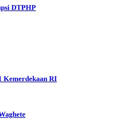
rupsi DTPHP
81 Kemerdekaan RI
 Waghete