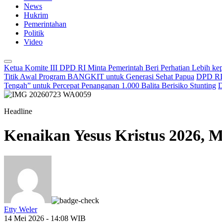
News
Hukrim
Pemerintahan
Politik
Video
Ketua Komite III DPD RI Minta Pemerintah Beri Perhatian Lebih k
Titik Awal Program BANGKIT untuk Generasi Sehat Papua
DPD RI 
Tengah” untuk Percepat Penanganan 1.000 Balita Berisiko Stunting
D
Headline
Kenaikan Yesus Kristus 2026,
Etty Weler
14 Mei 2026 - 14:08 WIB