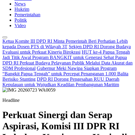
News
Hukrim
Pemerintahan
Politik
Video
Ketua Komite III DPD RI Minta Pemerintah Beri Perhatian Lebih
kepada Dosen PTS di Wilayah 3T
Sekjen DPD RI Dorong Budaya
Evaluasi untuk Perkuat Kinerja Birokrasi
HUT ke-4 Papua Tengah
Jadi Titik Awal Program BANGKIT untuk Generasi Sehat Papua
DPD RI Perkuat Budaya Pelayanan Publik Melalui Data Akurat dan
SDM Profesional
Gubernur Meki Nawipa Siapkan Program
“Bangkit Papua Tengah” untuk Percepat Penanganan 1.000 Balita
Berisiko Stunting
DPD RI Dorong Pengesahan RUU Daerah
Kepulauan untuk Wujudkan Keadilan Pembangunan Maritim
Headline
Perkuat Sinergi dan Serap
Aspirasi, Komisi III DPR RI