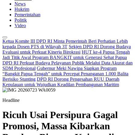
News
Hukrim
Pemerintahan
Politik
Video
Ketua Komite III DPD RI Minta Pemerintah Beri Perhatian Lebih
kepada Dosen PTS di Wilayah 3T
Sekjen DPD RI Dorong Budaya
Evaluasi untuk Perkuat Kinerja Birokrasi
HUT ke-4 Papua Tengah
Jadi Titik Awal Program BANGKIT untuk Generasi Sehat Papua
DPD RI Perkuat Budaya Pelayanan Publik Melalui Data Akurat dan
SDM Profesional
Gubernur Meki Nawipa Siapkan Program
“Bangkit Papua Tengah” untuk Percepat Penanganan 1.000 Balita
Berisiko Stunting
DPD RI Dorong Pengesahan RUU Daerah
Kepulauan untuk Wujudkan Keadilan Pembangunan Maritim
Headline
Ricuh Usai Persipura Gagal
Promosi, Massa Kibarkan