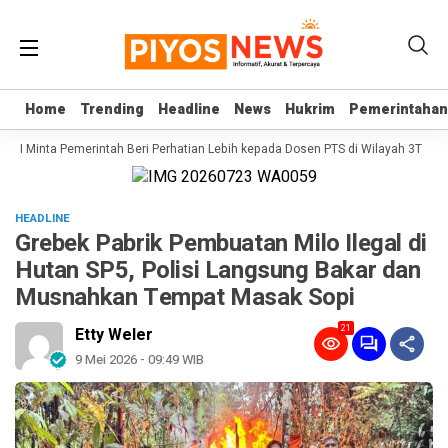
Home
Home
Trending
Trending
Headline
Headline
News
News
Hukrim
Hukrim
Pemerintahan
Pemerintahan
D RI Minta Pemerintah Beri Perhatian Lebih kepada Dosen PTS di Wilayah 3T
Se
HEADLINE
Grebek Pabrik Pembuatan Milo Ilegal di
Hutan SP5, Polisi Langsung Bakar dan
Musnahkan Tempat Masak Sopi
21
Etty Weler
9 Mei 2026 - 09:49 WIB