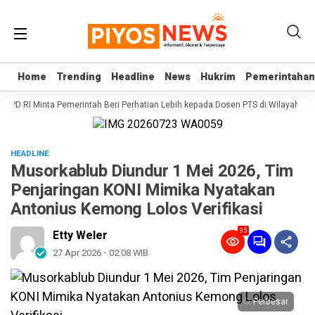
Home
Home
Trending
Trending
Headline
Headline
News
News
Hukrim
Hukrim
Pemerintahan
Pemerintahan
I DPD RI Minta Pemerintah Beri Perhatian Lebih kepada Dosen PTS di Wilayah 3T
HEADLINE
Musorkablub Diundur 1 Mei 2026, Tim
Penjaringan KONI Mimika Nyatakan
Antonius Kemong Lolos Verifikasi
35
Etty Weler
27 Apr 2026 - 02:08 WIB
Perbesar