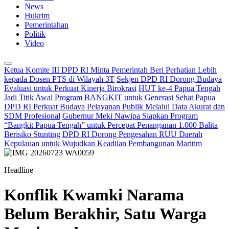
News
Hukrim
Pemerintahan
Politik
Video
Ketua Komite III DPD RI Minta Pemerintah Beri Perhatian Lebih
kepada Dosen PTS di Wilayah 3T
Sekjen DPD RI Dorong Budaya
Evaluasi untuk Perkuat Kinerja Birokrasi
HUT ke-4 Papua Tengah
Jadi Titik Awal Program BANGKIT untuk Generasi Sehat Papua
DPD RI Perkuat Budaya Pelayanan Publik Melalui Data Akurat dan
SDM Profesional
Gubernur Meki Nawipa Siapkan Program
“Bangkit Papua Tengah” untuk Percepat Penanganan 1.000 Balita
Berisiko Stunting
DPD RI Dorong Pengesahan RUU Daerah
Kepulauan untuk Wujudkan Keadilan Pembangunan Maritim
Headline
Konflik Kwamki Narama
Belum Berakhir, Satu Warga