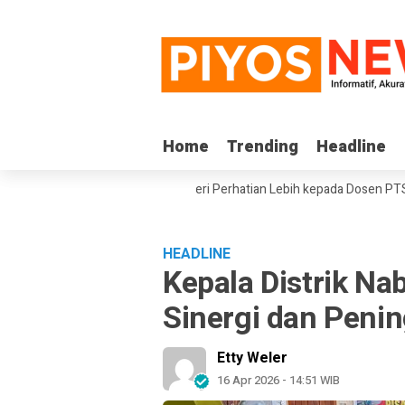
Home
Home
Trending
Trending
Headline
Headline
I DPD RI Minta Pemerintah Beri Perhatian Lebih kepada Dosen PTS di Wila
HEADLINE
Kepala Distrik Na
Sinergi dan Peni
Etty Weler
16 Apr 2026 - 14:51 WIB