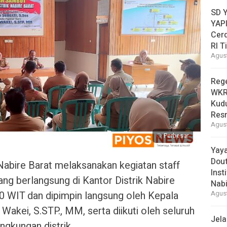
SD 
YAPI
Cer
RI T
Agust
Reg
WKRI
Kudu
Res
Agust
Perbesar
Yay
Dou
Nabire Barat melaksanakan kegiatan staff
Inst
ng berlangsung di Kantor Distrik Nabire
Nabi
00 WIT dan dipimpin langsung oleh Kepala
Agust
 Wakei, S.STP., MM, serta diikuti oleh seluruh
Jel
ingkungan distrik.