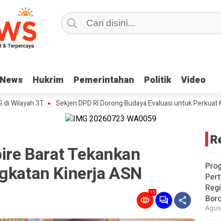
News
News
Hukrim
Hukrim
Pemerintahan
Pemerintahan
Politik
Politik
Video
Video
yah 3T
Sekjen DPD RI Dorong Budaya Evaluasi untuk Perkuat Kinerja Bi
R
bire Barat Tekankan
Pro
ngkatan Kinerja ASN
Pert
Reg
15
Bor
Agust