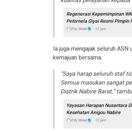
kualitas pelayanan kepada 
Regenerasi Kepemimpinan WKRI
Petornela Giyai Resmi Pimpin
Etty Weler
12 jam
Ia juga mengajak seluruh ASN
kemajuan bersama.
“Saya harap seluruh staf t
Semua masukan sangat pent
Distrik Nabire Barat,” tamb
Yayasan Harapan Nusantara Do
Kesehatan Anigou Nabire
Etty Weler
12 jam