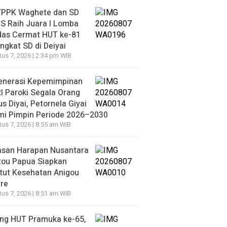
YPPK Waghete dan SD
S Raih Juara I Lomba
das Cermat HUT ke-81
ingkat SD di Deiyai
us 7, 2026 | 2:34 pm WIB
enerasi Kepemimpinan
 Paroki Segala Orang
s Diyai, Petornela Giyai
mi Pimpin Periode 2026–2030
us 7, 2026 | 8:55 am WIB
asan Harapan Nusantara
tou Papua Siapkan
itut Kesehatan Anigou
re
us 7, 2026 | 8:51 am WIB
ang HUT Pramuka ke-65,