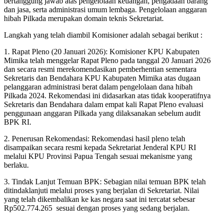
bertanggung jawab atas pengelolaan keuangan, pengadaan barang
dan jasa, serta administrasi umum lembaga. Pengelolaan anggaran
hibah Pilkada merupakan domain teknis Sekretariat.
Langkah yang telah diambil Komisioner adalah sebagai berikut :
1. Rapat Pleno (20 Januari 2026): Komisioner KPU Kabupaten
Mimika telah menggelar Rapat Pleno pada tanggal 20 Januari 2026
dan secara resmi merekomendasikan pemberhentian sementara
Sekretaris dan Bendahara KPU Kabupaten Mimika atas dugaan
pelanggaran administrasi berat dalam pengelolaan dana hibah
Pilkada 2024. Rekomendasi ini didasarkan atas tidak kooperatifnya
Sekretaris dan Bendahara dalam empat kali Rapat Pleno evaluasi
penggunaan anggaran Pilkada yang dilaksanakan sebelum audit
BPK RI.
2. Penerusan Rekomendasi: Rekomendasi hasil pleno telah
disampaikan secara resmi kepada Sekretariat Jenderal KPU RI
melalui KPU Provinsi Papua Tengah sesuai mekanisme yang
berlaku.
3. Tindak Lanjut Temuan BPK: Sebagian nilai temuan BPK telah
ditindaklanjuti melalui proses yang berjalan di Sekretariat. Nilai
yang telah dikembalikan ke kas negara saat ini tercatat sebesar
Rp502.774.265 sesuai dengan proses yang sedang berjalan.