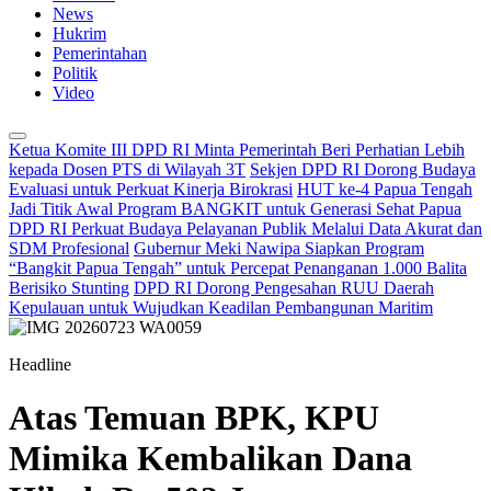
News
Hukrim
Pemerintahan
Politik
Video
Ketua Komite III DPD RI Minta Pemerintah Beri Perhatian Lebih
kepada Dosen PTS di Wilayah 3T
Sekjen DPD RI Dorong Budaya
Evaluasi untuk Perkuat Kinerja Birokrasi
HUT ke-4 Papua Tengah
Jadi Titik Awal Program BANGKIT untuk Generasi Sehat Papua
DPD RI Perkuat Budaya Pelayanan Publik Melalui Data Akurat dan
SDM Profesional
Gubernur Meki Nawipa Siapkan Program
“Bangkit Papua Tengah” untuk Percepat Penanganan 1.000 Balita
Berisiko Stunting
DPD RI Dorong Pengesahan RUU Daerah
Kepulauan untuk Wujudkan Keadilan Pembangunan Maritim
Headline
Atas Temuan BPK, KPU
Mimika Kembalikan Dana