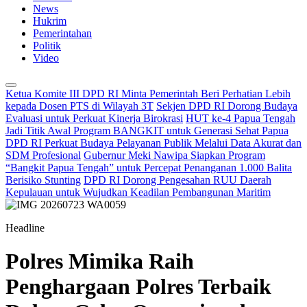
News
Hukrim
Pemerintahan
Politik
Video
Ketua Komite III DPD RI Minta Pemerintah Beri Perhatian Lebih
kepada Dosen PTS di Wilayah 3T
Sekjen DPD RI Dorong Budaya
Evaluasi untuk Perkuat Kinerja Birokrasi
HUT ke-4 Papua Tengah
Jadi Titik Awal Program BANGKIT untuk Generasi Sehat Papua
DPD RI Perkuat Budaya Pelayanan Publik Melalui Data Akurat dan
SDM Profesional
Gubernur Meki Nawipa Siapkan Program
“Bangkit Papua Tengah” untuk Percepat Penanganan 1.000 Balita
Berisiko Stunting
DPD RI Dorong Pengesahan RUU Daerah
Kepulauan untuk Wujudkan Keadilan Pembangunan Maritim
Headline
Polres Mimika Raih
Penghargaan Polres Terbaik