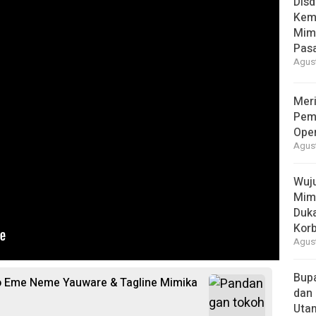
Disd
Kem
Mimi
Pas
Agust
Meri
Pem
Ope
Agust
Wuju
Mim
Duk
Kor
Agust
Bupa
 Eme Neme Yauware & Tagline Mimika
dan
Uta