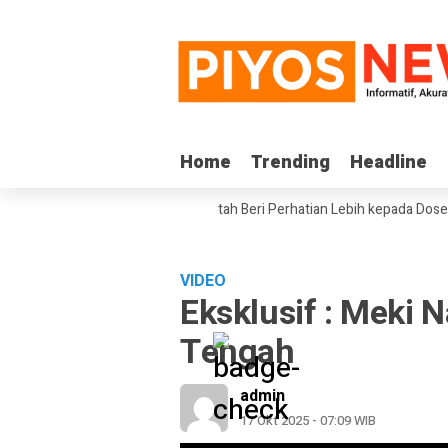
Home
Home
Trending
Trending
Headline
Headline
Komite III DPD RI Minta Pemerintah Beri Perhatian Lebih kepada Dosen PT
VIDEO
Eksklusif : Meki 
Tengah
admin
17 Okt 2025 - 07:09 WIB