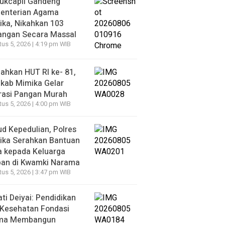
ukcapil Gandeng
enterian Agama
ka, Nikahkan 103
angan Secara Massal
us 5, 2026 | 4:19 pm WIB
ahkan HUT RI ke- 81,
kab Mimika Gelar
rasi Pangan Murah
us 5, 2026 | 4:00 pm WIB
d Kepedulian, Polres
ika Serahkan Bantuan
a kepada Keluarga
ban di Kwamki Narama
us 5, 2026 | 3:47 pm WIB
ti Deiyai: Pendidikan
 Kesehatan Fondasi
ma Membangun