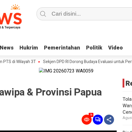
News
News
Hukrim
Hukrim
Pemerintahan
Pemerintahan
Politik
Politik
Video
Video
S di Wilayah 3T
Sekjen DPD RI Dorong Budaya Evaluasi untuk Perkuat K
R
Nawipa & Provinsi Papua
Tola
War
Cen
78
Agust