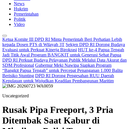
News
Hukrim
Pemerintahan
Politik
Video
Ketua Komite III DPD RI Minta Pemerintah Beri Perhatian Lebih
kepada Dosen PTS di Wilayah 3T
Sekjen DPD RI Dorong Budaya
Evaluasi untuk Perkuat Kinerja Birokrasi
HUT ke-4 Papua Tengah
Jadi Titik Awal Program BANGKIT untuk Generasi Sehat Papua
DPD RI Perkuat Budaya Pelayanan Publik Melalui Data Akurat dan
SDM Profesional
Gubernur Meki Nawipa Siapkan Program
“Bangkit Papua Tengah” untuk Percepat Penanganan 1.000 Balita
Berisiko Stunting
DPD RI Dorong Pengesahan RUU Daerah
Kepulauan untuk Wujudkan Keadilan Pembangunan Maritim
Uncategorized
Rusak Pipa Freeport, 3 Pria
Ditembak Saat Kabur di