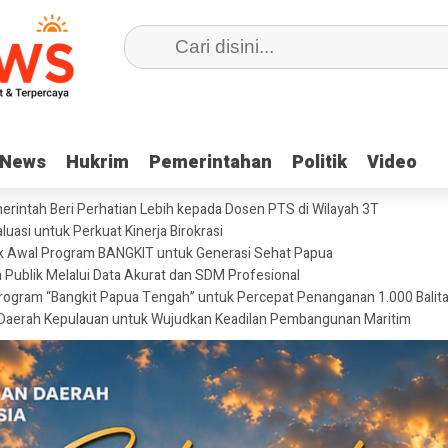
News
News
Hukrim
Hukrim
Pemerintahan
Pemerintahan
Politik
Politik
Video
Video
merintah Beri Perhatian Lebih kepada Dosen PTS di Wilayah 3T
uasi untuk Perkuat Kinerja Birokrasi
ik Awal Program BANGKIT untuk Generasi Sehat Papua
 Publik Melalui Data Akurat dan SDM Profesional
ogram “Bangkit Papua Tengah” untuk Percepat Penanganan 1.000 Balita 
Daerah Kepulauan untuk Wujudkan Keadilan Pembangunan Maritim