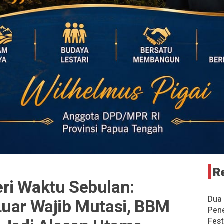
R
ri Waktu Sebulan:
Dua
Luar Wajib Mutasi, BBM
Pen
Fes