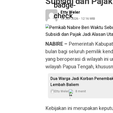
Subsidi dan Paja
Etty Weler
18 Jun 2026 - 12:16 WIB
NABIRE –
Pemerintah Kabupat
bulan bagi seluruh pemilik ke
yang beroperasi di wilayah ini
wilayah Papua Tengah, khusus
Dua Warga Jadi Korban Penembaka
Lembah Baliem
Etty Weler
8 menit
Kebijakan ini merupakan keput