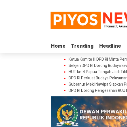
Home
Home
Trending
Trending
Headline
Headline
Ketua Komite III DPD RI Minta Pe
Sekjen DPD RI Dorong Budaya Eval
HUT ke-4 Papua Tengah Jadi Tit
DPD RI Perkuat Budaya Pelayanan
Gubernur Meki Nawipa Siapkan Pr
DPD RI Dorong Pengesahan RUU 