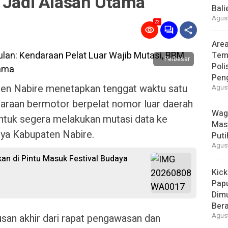
k Jadi Alasan Utama
Bal
Agust
23
Area
Tem
Perbesar
Poli
Pen
en Nabire menetapkan tenggat waktu satu
Agust
ndaraan bermotor berpelat nomor luar daerah
Wag
 untuk segera melakukan mutasi data ke
Mas
nya Kabupaten Nabire.
Puti
Agust
n di Pintu Masuk Festival Budaya
Kick
Pap
Dimu
Ber
usan akhir dari rapat pengawasan dan
Agust