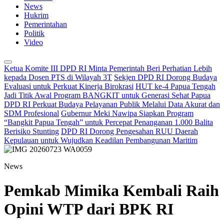
News
Hukrim
Pemerintahan
Politik
Video
Ketua Komite III DPD RI Minta Pemerintah Beri Perhatian Lebih
kepada Dosen PTS di Wilayah 3T
Sekjen DPD RI Dorong Budaya
Evaluasi untuk Perkuat Kinerja Birokrasi
HUT ke-4 Papua Tengah
Jadi Titik Awal Program BANGKIT untuk Generasi Sehat Papua
DPD RI Perkuat Budaya Pelayanan Publik Melalui Data Akurat dan
SDM Profesional
Gubernur Meki Nawipa Siapkan Program
“Bangkit Papua Tengah” untuk Percepat Penanganan 1.000 Balita
Berisiko Stunting
DPD RI Dorong Pengesahan RUU Daerah
Kepulauan untuk Wujudkan Keadilan Pembangunan Maritim
News
Pemkab Mimika Kembali Raih
Opini WTP dari BPK RI