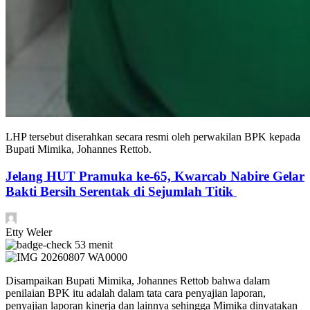
LHP tersebut diserahkan secara resmi oleh perwakilan BPK kepada
Bupati Mimika, Johannes Rettob.
Jelang HUT Pramuka ke-65, Kwarcab Nabire Gelar
Bakti Bersih Serentak di Sejumlah Titik
Etty Weler
53 menit
Disampaikan Bupati Mimika, Johannes Rettob bahwa dalam
penilaian BPK itu adalah dalam tata cara penyajian laporan,
penyajian laporan kinerja dan lainnya sehingga Mimika dinyatakan