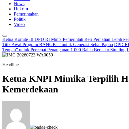
News
Hukrim
Pemerintahan
Politik
Video
Ketua Komite III DPD RI Minta Pemerintah Beri Perhatian Lebih k
Titik Awal Program BANGKIT untuk Generasi Sehat Papua
DPD RI 
Tengah” untuk Percepat Penanganan 1.000 Balita Berisiko Stunting
D
Headline
Ketua KNPI Mimika Terpilih H
Kemerdekaan