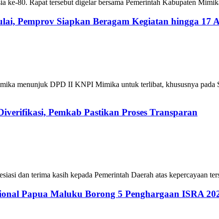
sia ke-80. Rapat tersebut digelar bersama Pemerintah Kabupaten Mi
lai, Pemprov Siapkan Beragam Kegiatan hingga 17 A
ika menunjuk DPD II KNPI Mimika untuk terlibat, khususnya pada Se
iverifikasi, Pemkab Pastikan Proses Transparan
asi dan terima kasih kepada Pemerintah Daerah atas kepercayaan ter
ional Papua Maluku Borong 5 Penghargaan ISRA 20