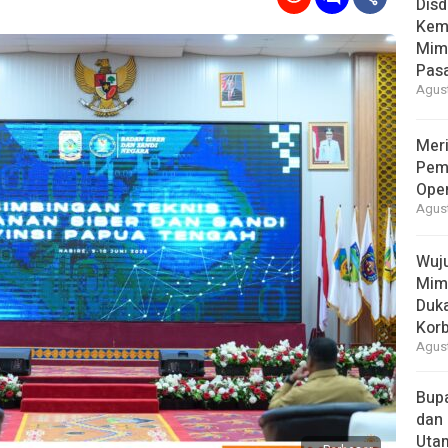
Disd
Kem
Mimi
Pas
Agust
Meri
Pem
Ope
Agust
Wuju
Mim
Duk
Kor
Agust
Bupa
dan
Uta