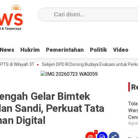
News
News
Hukrim
Hukrim
Pemerintahan
Pemerintahan
Politik
Politik
Video
Video
ilayah 3T
Sekjen DPD RI Dorong Budaya Evaluasi untuk Perkuat Kinerja
R
engah Gelar Bimtek
Tola
an Sandi, Perkuat Tata
War
an Digital
Cen
Agust
9