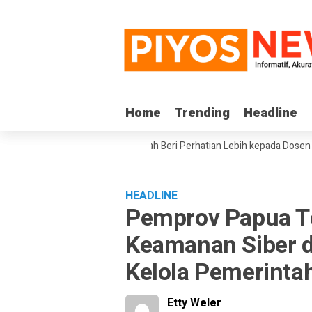
Home
Home
Trending
Trending
Headline
Headline
 III DPD RI Minta Pemerintah Beri Perhatian Lebih kepada Dosen PTS di W
HEADLINE
Pemprov Papua T
Keamanan Siber d
Kelola Pemerintah
Etty Weler