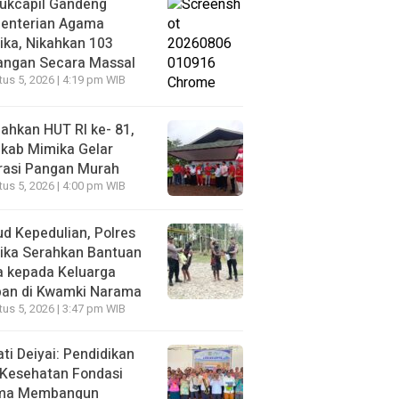
ukcapil Gandeng
enterian Agama
ka, Nikahkan 103
angan Secara Massal
us 5, 2026 | 4:19 pm WIB
ahkan HUT RI ke- 81,
kab Mimika Gelar
rasi Pangan Murah
us 5, 2026 | 4:00 pm WIB
d Kepedulian, Polres
ika Serahkan Bantuan
a kepada Keluarga
ban di Kwamki Narama
us 5, 2026 | 3:47 pm WIB
ti Deiyai: Pendidikan
 Kesehatan Fondasi
ma Membangun