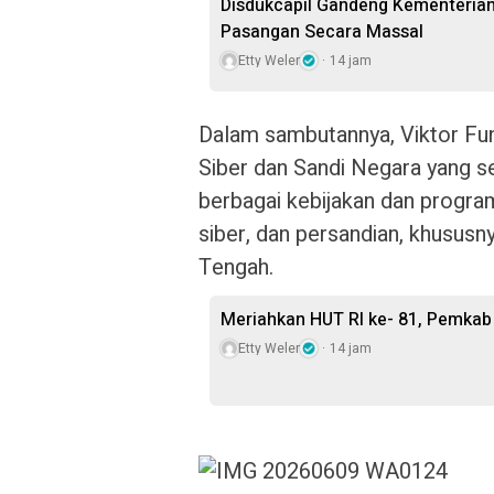
Disdukcapil Gandeng Kementeria
Pasangan Secara Massal
Etty Weler
14 jam
Dalam sambutannya, Viktor Fu
Siber dan Sandi Negara yang s
berbagai kebijakan dan progra
siber, dan persandian, khususn
Tengah.
Meriahkan HUT RI ke- 81, Pemkab
Etty Weler
14 jam