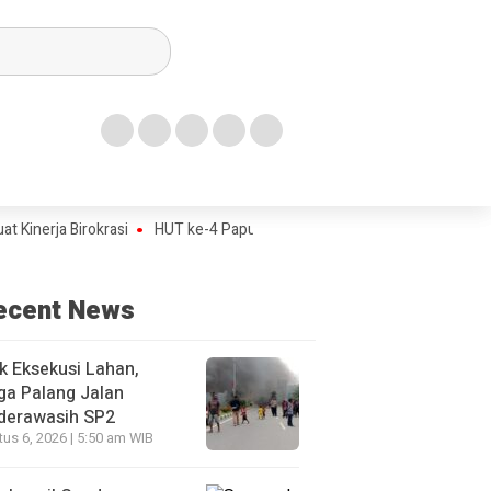
 Birokrasi
HUT ke-4 Papua Tengah Jadi Titik Awal Program BANGKIT 
ecent News
k Eksekusi Lahan,
ga Palang Jalan
derawasih SP2
us 6, 2026 | 5:50 am WIB