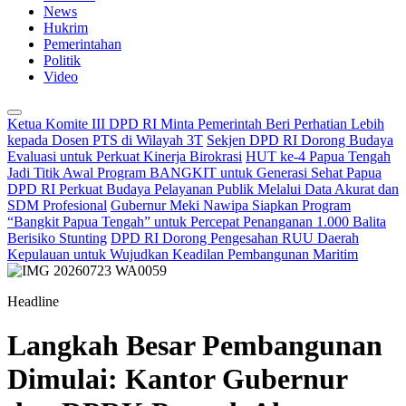
News
Hukrim
Pemerintahan
Politik
Video
Ketua Komite III DPD RI Minta Pemerintah Beri Perhatian Lebih
kepada Dosen PTS di Wilayah 3T
Sekjen DPD RI Dorong Budaya
Evaluasi untuk Perkuat Kinerja Birokrasi
HUT ke-4 Papua Tengah
Jadi Titik Awal Program BANGKIT untuk Generasi Sehat Papua
DPD RI Perkuat Budaya Pelayanan Publik Melalui Data Akurat dan
SDM Profesional
Gubernur Meki Nawipa Siapkan Program
“Bangkit Papua Tengah” untuk Percepat Penanganan 1.000 Balita
Berisiko Stunting
DPD RI Dorong Pengesahan RUU Daerah
Kepulauan untuk Wujudkan Keadilan Pembangunan Maritim
Headline
Langkah Besar Pembangunan
Dimulai: Kantor Gubernur