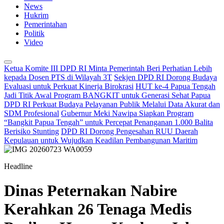
News
Hukrim
Pemerintahan
Politik
Video
Ketua Komite III DPD RI Minta Pemerintah Beri Perhatian Lebih
kepada Dosen PTS di Wilayah 3T
Sekjen DPD RI Dorong Budaya
Evaluasi untuk Perkuat Kinerja Birokrasi
HUT ke-4 Papua Tengah
Jadi Titik Awal Program BANGKIT untuk Generasi Sehat Papua
DPD RI Perkuat Budaya Pelayanan Publik Melalui Data Akurat dan
SDM Profesional
Gubernur Meki Nawipa Siapkan Program
“Bangkit Papua Tengah” untuk Percepat Penanganan 1.000 Balita
Berisiko Stunting
DPD RI Dorong Pengesahan RUU Daerah
Kepulauan untuk Wujudkan Keadilan Pembangunan Maritim
Headline
Dinas Peternakan Nabire
Kerahkan 26 Tenaga Medis