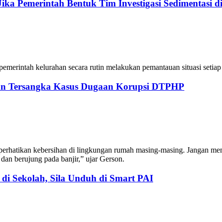
ka Pemerintah Bentuk Tim Investigasi Sedimentasi d
rintah kelurahan secara rutin melakukan pemantauan situasi setiap ha
an Tersangka Kasus Dugaan Korupsi DTPHP
rhatikan kebersihan di lingkungan rumah masing-masing. Jangan mem
dan berujung pada banjir,” ujar Gerson.
 di Sekolah, Sila Unduh di Smart PAI