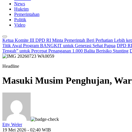
News
Hukrim
Pemerintahan
Politik
Video
Ketua Komite III DPD RI Minta Pemerintah Beri Perhatian Lebih k
Titik Awal Program BANGKIT untuk Generasi Sehat Papua
DPD RI 
Tengah” untuk Percepat Penanganan 1.000 Balita Berisiko Stunting
D
Headline
Masuki Musim Penghujan, War
Etty Weler
19 Mei 2026 - 02:40 WIB