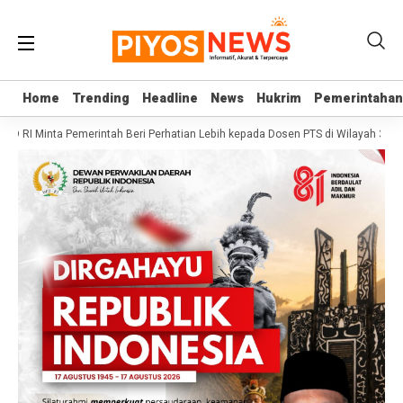
Home
Home
Trending
Trending
Headline
Headline
News
News
Hukrim
Hukrim
Pemerintahan
Pemerintahan
PD RI Minta Pemerintah Beri Perhatian Lebih kepada Dosen PTS di Wilayah 3T